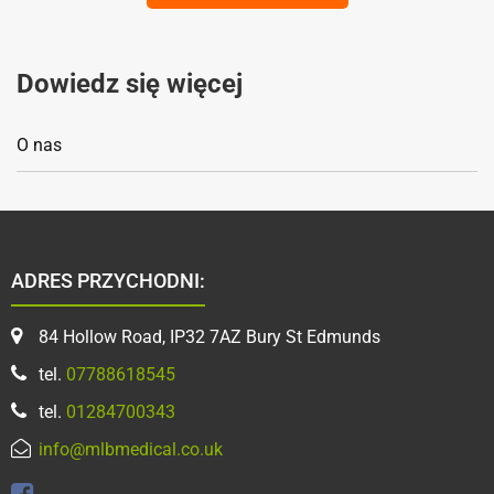
Dowiedz się więcej
O nas
ADRES PRZYCHODNI:
84 Hollow Road, IP32 7AZ Bury St Edmunds
tel.
07788618545
tel.
01284700343
info@mlbmedical.co.uk