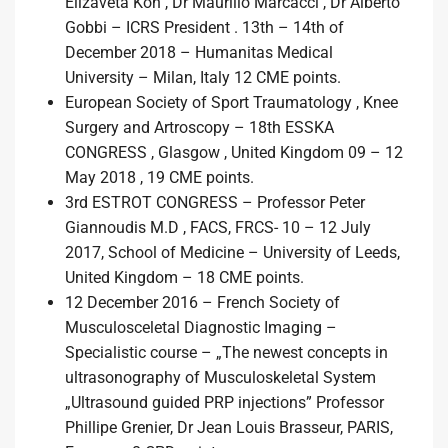
Elizaveta Kon , Dr Maurilio Marcacci , Dr Alberto
Gobbi – ICRS President . 13th – 14th of
December 2018 – Humanitas Medical
University – Milan, Italy 12 CME points.
European Society of Sport Traumatology , Knee
Surgery and Artroscopy – 18th ESSKA
CONGRESS , Glasgow , United Kingdom 09 – 12
May 2018 , 19 CME points.
3rd ESTROT CONGRESS – Professor Peter
Giannoudis M.D , FACS, FRCS- 10 – 12 July
2017, School of Medicine – University of Leeds,
United Kingdom – 18 CME points.
12 December 2016 – French Society of
Musculosceletal Diagnostic Imaging –
Specialistic course – „The newest concepts in
ultrasonography of Musculoskeletal System
„Ultrasound guided PRP injections” Professor
Phillipe Grenier, Dr Jean Louis Brasseur, PARIS,