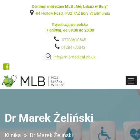
Centrum medyczne MLB „Mój Lekarz w Bury”
84 Hollow Road, IP32 7AZ Bury St Edmunds
Rejestracja po polsku
7 dni/tyg, od 09:00 do 20:00
07788618545
01284700343
info@mlbmedical.co.uk
Dr Marek Żeliński
Klinika
Dr Marek Żeliński