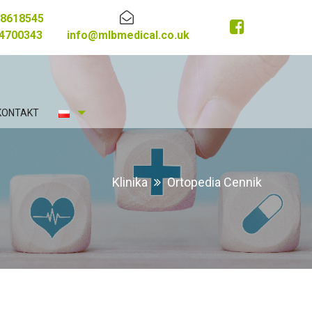
8618545
4700343
info@mlbmedical.co.uk
KONTAKT
Klinika
Ortopedia Cennik