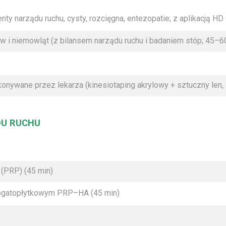
nty narządu ruchu, cysty, rozcięgna, entezopatie; z aplikacją HD
i niemowląt (z bilansem narządu ruchu i badaniem stóp; 45–6
nywane przez lekarza (kinesiotaping akrylowy + sztuczny len, 
U RUCHU
(PRP) (45 min)
ogatopłytkowym PRP–HA (45 min)