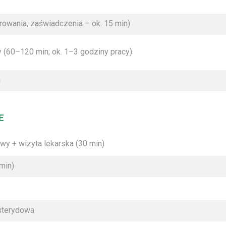
erowania, zaświadczenia – ok. 15 min)
 (60–120 min; ok. 1–3 godziny pracy)
h
E
wy + wizyta lekarska (30 min)
 min)
 sterydowa