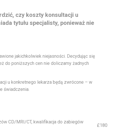
dzić, czy koszty konsultacji u
ada tytułu specjalisty, ponieważ nie
wione jakichkolwiek niejasności. Decydując się
też do poniższych cen nie doliczamy żadnych
acji u konkretnego lekarza będą zwrócone – w
ie świadczenia.
azów CD/MRI/CT, kwalifikacja do zabiegów
£180