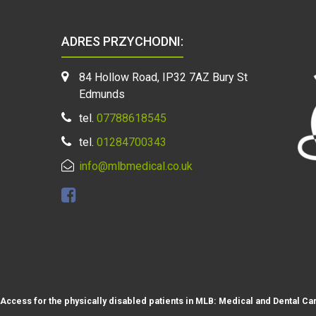
ADRES PRZYCHODNI:
84 Hollow Road, IP32 7AZ Bury St
Edmunds
tel.
07788618545
tel.
01284700343
info@mlbmedical.co.uk
Access for the physically disabled patients in MLB: Medical and Dental Ca