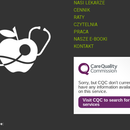
NASI LEKARZE
CENNIK
RATY
CZYTELNIA
PRACA
NASZE E-BOOKI
KONTAKT
Sorry, but CQC don't curren
have any information availa
on this service.
Visit CQC to search for
services
re: