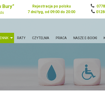
 Bury”
Rejestracja po polsku
0778
7 dni/tyg, od 09:00 do 20:00
0128
nds
ENNIK
RATY
CZYTELNIA
PRACA
NASZE E-BOOKI