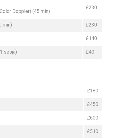
£230
 Color Doppler) (45 min)
0 min)
£230
£140
1 sesja)
£40
£180
£450
£600
£510