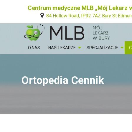
Centrum medyczne MLB „Mój Lekarz w
84 Hollow Road, IP32 7AZ Bury St Edmu
O NAS
NASI LEKARZE
SPECJALIZACJE
C
Ortopedia Cennik