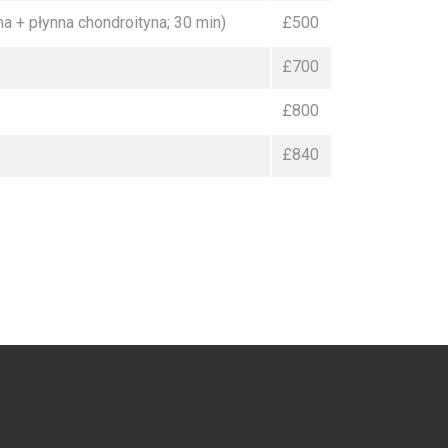
+ płynna chondroityna; 30 min)
£500
£700
£800
£840