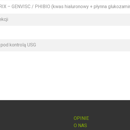
 – GENVISC / PHIBIO (kwas hialuronowy + płynna glukozamina 
ekcji
 pod kontrolą USG
OPINIE
O NAS