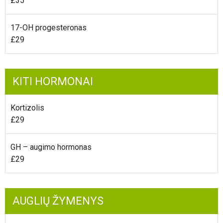
£35
17-OH progesteronas
£29
KITI HORMONAI
Kortizolis
£29
GH – augimo hormonas
£29
AUGLIŲ ŽYMENYS