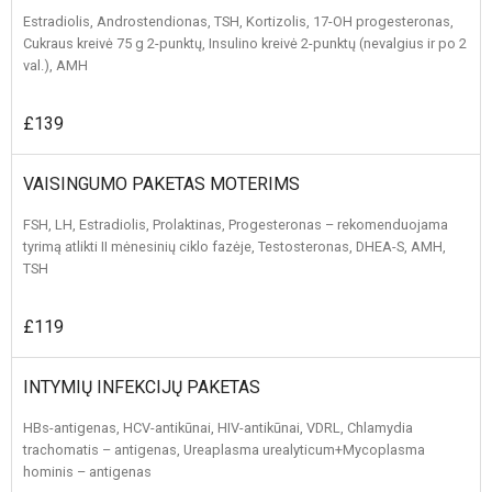
Estradiolis, Androstendionas, TSH, Kortizolis, 17-OH progesteronas,
Cukraus kreivė 75 g 2-punktų, Insulino kreivė 2-punktų (nevalgius ir po 2
val.), AMH
£139
VAISINGUMO PAKETAS MOTERIMS
FSH, LH, Estradiolis, Prolaktinas, Progesteronas – rekomenduojama
tyrimą atlikti II mėnesinių ciklo fazėje, Testosteronas, DHEA-S, AMH,
TSH
£119
INTYMIŲ INFEKCIJŲ PAKETAS
HBs-antigenas, HCV-antikūnai, HIV-antikūnai, VDRL, Chlamydia
trachomatis – antigenas, Ureaplasma urealyticum+Mycoplasma
hominis – antigenas