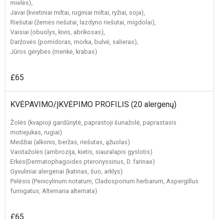
mielės),
Javai (kvietiniai miltai, ruginiai miltai, ryžiai, soja),
Riešutai (žemės riešutai, lazdyno riešutai, migdolai),
Vaisiai (obuolys, kivis, abrikosas),
Daržovės (pomidoras, morka, bulvė, salieras),
Jūros gėrybės (menkė, krabas)
£65
KVĖPAVIMO/ĮKVĖPIMO PROFILIS (20 alergenų)
Žolės (kvapioji gardūnytė, paprastoji šunažolė, paprastasis
motiejukas, rugiai)
Medžiai (alksnis, beržas, riešutas, ąžuolas)
Vaistažolės (ambrozija, kietis, siauralapis gyslotis)
Erkės(Dermatophagoides pteronyssinus, D. farinae)
Gyvuliniai alergenai (katinas, šuo, arklys)
Pelėsis (Penicylinum notatum, Cladosporium herbarum, Aspergillus
fumigatus, Alternaria alternata)
£65