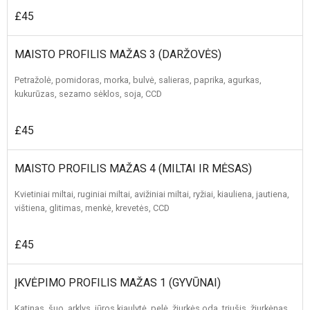
£45
MAISTO PROFILIS MAŽAS 3 (DARŽOVĖS)
Petražolė, pomidoras, morka, bulvė, salieras, paprika, agurkas,
kukurūzas, sezamo sėklos, soja, CCD
£45
MAISTO PROFILIS MAŽAS 4 (MILTAI IR MĖSAS)
Kvietiniai miltai, ruginiai miltai, avižiniai miltai, ryžiai, kiauliena, jautiena,
vištiena, glitimas, menkė, krevetės, CCD
£45
ĮKVĖPIMO PROFILIS MAŽAS 1 (GYVŪNAI)
Katinas, šuo, arklys, jūros kiaulytė, pelė, žiurkės oda, triušis, žiurkėnas,