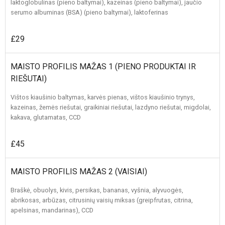
laktoglobulinas (pieno baltymai), kazeinas (pieno baltymai), jaučio
serumo albuminas (BSA) (pieno baltymai), laktoferinas
£29
MAISTO PROFILIS MAŽAS 1 (PIENO PRODUKTAI IR
RIEŠUTAI)
Vištos kiaušinio baltymas, karvės pienas, vištos kiaušinio trynys,
kazeinas, žemės riešutai, graikiniai riešutai, lazdyno riešutai, migdolai,
kakava, glutamatas, CCD
£45
MAISTO PROFILIS MAŽAS 2 (VAISIAI)
Braškė, obuolys, kivis, persikas, bananas, vyšnia, alyvuogės,
abrikosas, arbūzas, citrusinių vaisių miksas (greipfrutas, citrina,
apelsinas, mandarinas), CCD