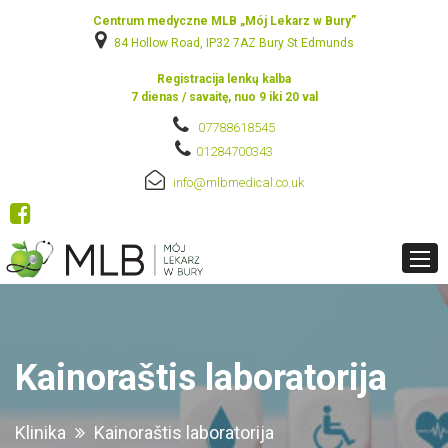
Centrum medyczne MLB „Mój Lekarz w Bury”
84 Hollow Road, IP32 7AZ Bury St Edmunds
Registracija lenkų kalba
7 dienas / savaitę, nuo 9 iki 20 val
07788618545
01284700343
info@mlbmedical.co.uk
Kainoraštis laboratorija
Klinika
Kainoraštis laboratorija