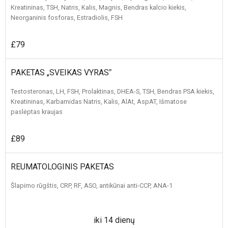
Kreatininas, TSH, Natris, Kalis, Magnis, Bendras kalcio kiekis,
Neorganinis fosforas, Estradiolis, FSH
£79
PAKETAS „SVEIKAS VYRASˮ
Testosteronas, LH, FSH, Prolaktinas, DHEA-S, TSH, Bendras PSA kiekis,
Kreatininas, Karbamidas Natris, Kalis, AlAt, AspAT, Išmatose
paslėptas kraujas
£89
REUMATOLOGINIS PAKETAS
Šlapimo rūgštis, CRP, RF, ASO, antikūnai anti-CCP, ANA-1
iki 14 dienų