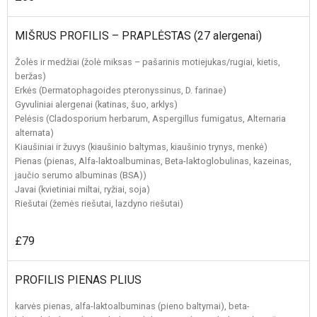
MIŠRUS PROFILIS – PRAPLĖSTAS (27 alergenai)
Žolės ir medžiai (žolė miksas – pašarinis motiejukas/rugiai, kietis,
beržas)
Erkės (Dermatophagoides pteronyssinus, D. farinae)
Gyvuliniai alergenai (katinas, šuo, arklys)
Pelėsis (Cladosporium herbarum, Aspergillus fumigatus, Alternaria
alternata)
Kiaušiniai ir žuvys (kiaušinio baltymas, kiaušinio trynys, menkė)
Pienas (pienas, Alfa-laktoalbuminas, Beta-laktoglobulinas, kazeinas,
jaučio serumo albuminas (BSA))
Javai (kvietiniai miltai, ryžiai, soja)
Riešutai (žemės riešutai, lazdyno riešutai)
£79
PROFILIS PIENAS PLIUS
karvės pienas, alfa-laktoalbuminas (pieno baltymai), beta-