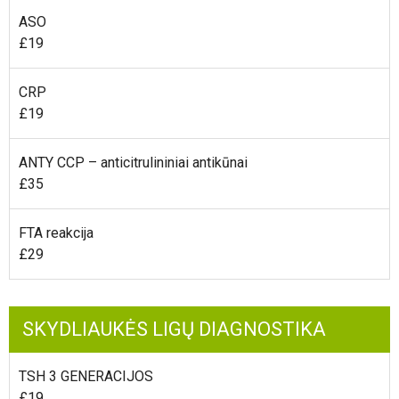
ASO
£19
CRP
£19
ANTY CCP – anticitrulininiai antikūnai
£35
FTA reakcija
£29
SKYDLIAUKĖS LIGŲ DIAGNOSTIKA
TSH 3 GENERACIJOS
£19