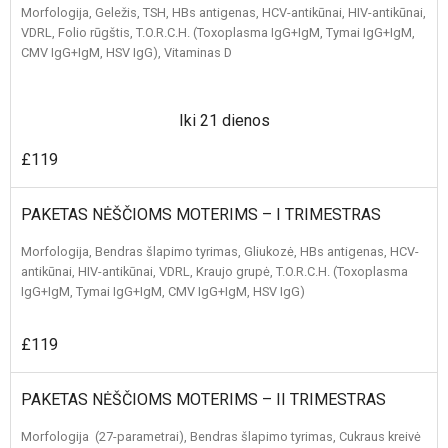
Morfologija, Geležis, TSH, HBs antigenas, HCV-antikūnai, HIV-antikūnai,
VDRL, Folio rūgštis, T.O.R.C.H. (Toxoplasma IgG+IgM, Tymai IgG+IgM,
CMV IgG+IgM, HSV IgG), Vitaminas D
Iki 21 dienos
£119
PAKETAS NĖŠČIOMS MOTERIMS – I TRIMESTRAS
Morfologija, Bendras šlapimo tyrimas, Gliukozė, HBs antigenas, HCV-
antikūnai, HIV-antikūnai, VDRL, Kraujo grupė, T.O.R.C.H. (Toxoplasma
IgG+IgM, Tymai IgG+IgM, CMV IgG+IgM, HSV IgG)
£119
PAKETAS NĖŠČIOMS MOTERIMS – II TRIMESTRAS
Morfologija (27-parametrai), Bendras šlapimo tyrimas, Cukraus kreivė