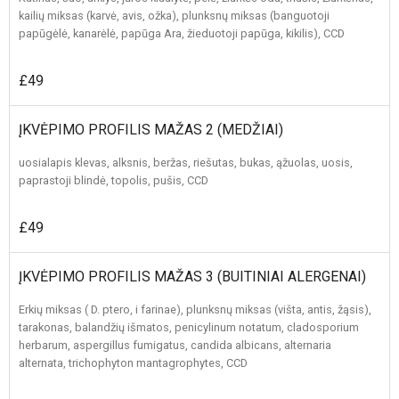
kailių miksas (karvė, avis, ožka), plunksnų miksas (banguotoji
papūgėlė, kanarėlė, papūga Ara, žieduotoji papūga, kikilis), CCD
£49
ĮKVĖPIMO PROFILIS MAŽAS 2 (MEDŽIAI)
uosialapis klevas, alksnis, beržas, riešutas, bukas, ąžuolas, uosis,
paprastoji blindė, topolis, pušis, CCD
£49
ĮKVĖPIMO PROFILIS MAŽAS 3 (BUITINIAI ALERGENAI)
Erkių miksas ( D. ptero, i farinae), plunksnų miksas (višta, antis, žąsis),
tarakonas, balandžių išmatos, penicylinum notatum, cladosporium
herbarum, aspergillus fumigatus, candida albicans, alternaria
alternata, trichophyton mantagrophytes, CCD