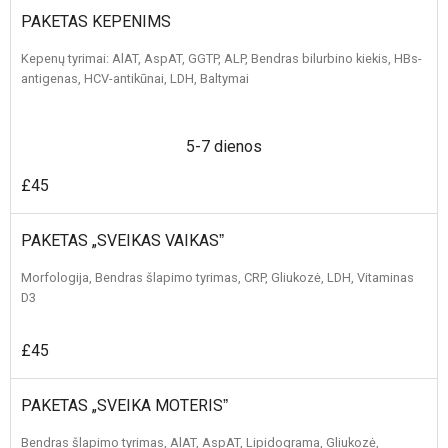
PAKETAS KEPENIMS
Kepenų tyrimai: AlAT, AspAT, GGTP, ALP, Bendras bilurbino kiekis, HBs-
antigenas, HCV-antikūnai, LDH, Baltymai
5-7 dienos
£45
PAKETAS „SVEIKAS VAIKASˮ
Morfologija, Bendras šlapimo tyrimas, CRP, Gliukozė, LDH, Vitaminas
D3
£45
PAKETAS „SVEIKA MOTERISˮ
Bendras šlapimo tyrimas, AlAT, AspAT, Lipidograma, Gliukozė,