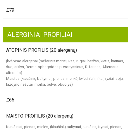
£79
ALERGINIAI PROFILIAI
ATOPINIS PROFILIS (20 alergenų)
Įkvėpimo alergenai (pašarinis motiejukas, rugiai, beržas, kietis, katinas,
šuo, arklys, Dermatophagoides pteronyssinus, D. farinae, Alternaria
alternata)
Maistas (kiaušinių baltymai, pienas, menkė, kvietiniai miltai, ryžiai, soja,
lazdyno riešutai, morka, bulvė, obuolys)
£65
MAISTO PROFILIS (20 alergenų)
Kiaušiniai, pienas, mielės, (kiaušinių baltymai, kiaušinių tryniai, pienas,